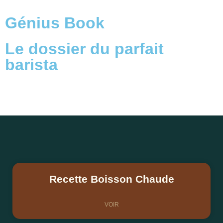
Génius Book
Le dossier du parfait
barista
Recette Boisson Chaude
VOIR