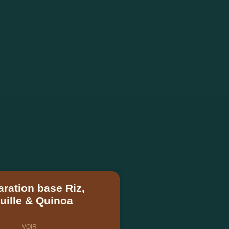
aration base Riz,
uille & Quinoa
VOIR